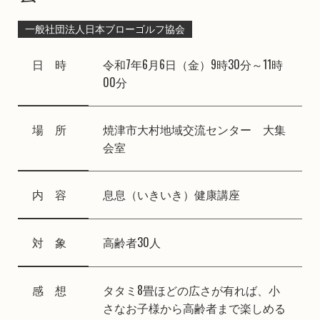
一般社団法人日本ブローゴルフ協会
日 時
令和7年6月6日（金）9時30分～11時
00分
場 所
焼津市大村地域交流センター 大集
会室
内 容
息息（いきいき）健康講座
対 象
高齢者30人
感 想
タタミ8畳ほどの広さが有れば、小
さなお子様から高齢者まで楽しめる