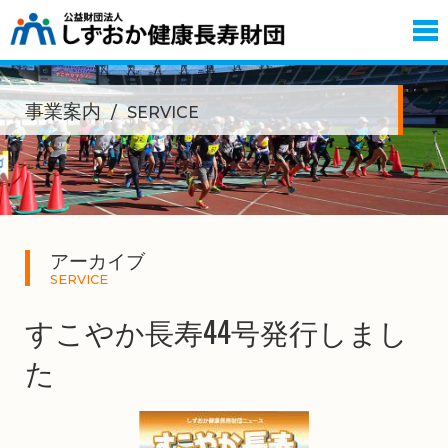
事業案内
SERVICE
アーカイブ
SERVICE
すこやか長寿44号発行しまし
た