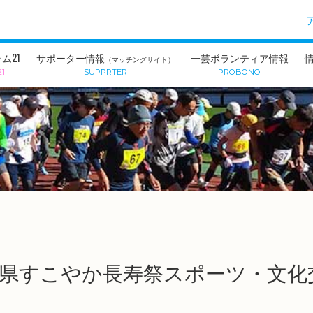
ム21
サポーター情報
一芸ボランティア情報
（マッチングサイト）
21
SUPPRTER
PROBONO
県すこやか長寿祭スポーツ・文化