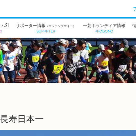
ム21
サポーター情報
一芸ボランティア情報
（マッチングサイト）
21
SUPPRTER
PROBONO
長寿日本一