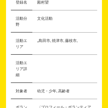
登録名
殿村望
活動分
文化活動
野
活動エ
,,島田市, 焼津市, 藤枝市,
リア
活動エ
リア詳
細
対象者
幼児・少年, 高齢者
ボラン
〈プロフィール・ボランティア