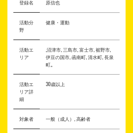
登録名
原信也
活動分
健康・運動
野
活動エ
,沼津市, 三島市, 富士市, 裾野市,
リア
伊豆の国市, 函南町, 清水町, 長泉
町,,
活動エ
30歳以上
リア詳
細
対象者
一般（成人）, 高齢者